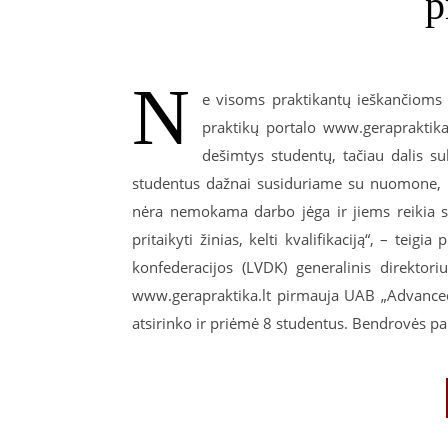
p
N
e visoms praktikantų ieškančioms 
praktikų portalo www.gerapraktika.
dešimtys studentų, tačiau dalis su
studentus dažnai susiduriame su nuomone, k
nėra nemokama darbo jėga ir jiems reikia su
pritaikyti žinias, kelti kvalifikaciją“, – teig
konfederacijos (LVDK) generalinis direktor
www.gerapraktika.lt pirmauja UAB „Advanced 
atsirinko ir priėmė 8 studentus. Bendrovės pa