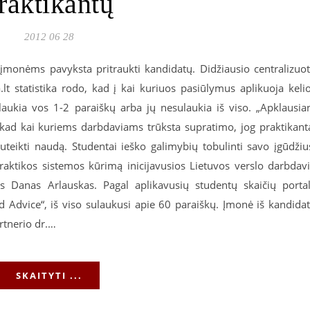
raktikantų
2012 06 28
įmonėms pavyksta pritraukti kandidatų. Didžiausio centralizuo
lt statistika rodo, kad į kai kuriuos pasiūlymus aplikuoja keli
laukia vos 1-2 paraiškų arba jų nesulaukia iš viso. „Apklausia
ad kai kuriems darbdaviams trūksta supratimo, jog praktikant
teikti naudą. Studentai ieško galimybių tobulinti savo įgūdžiu
ia praktikos sistemos kūrimą inicijavusios Lietuvos verslo darbdav
ius Danas Arlauskas. Pagal aplikavusių studentų skaičių porta
Advice“, iš viso sulaukusi apie 60 paraiškų. Įmonė iš kandida
rtnerio dr.…
SKAITYTI ...