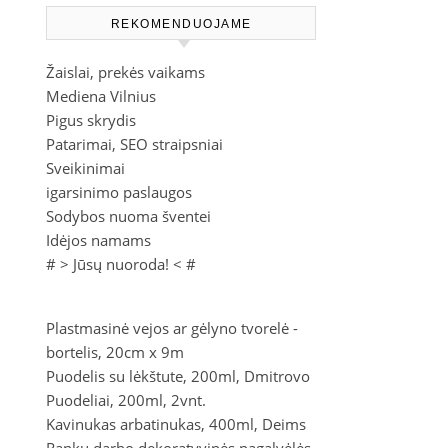
REKOMENDUOJAME
Žaislai, prekės vaikams
Mediena Vilnius
Pigus skrydis
Patarimai, SEO straipsniai
Sveikinimai
igarsinimo paslaugos
Sodybos nuoma šventei
Idėjos namams
# >
Jūsų nuoroda!
< #
Plastmasinė vejos ar gėlyno tvorelė -
bortelis, 20cm x 9m
Puodelis su lėkštute, 200ml, Dmitrovo
Puodeliai, 200ml, 2vnt.
Kavinukas arbatinukas, 400ml, Deims