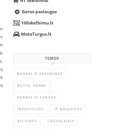
NT skelbimai
Geros paslaugos
100skelbimu.lt
to
MotoTurgus.lt
os
nt
ai
TEMOS
s,
ių
BANKAI IR DRAUDIMAS
le
tų
BUITIS, NAMAI
DARBAS IR KARJERA
INVESTICIJOS
IT NAUJIENOS
KELIONĖS
LAISVALAIKIS