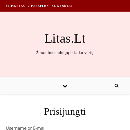
EL.P@ŠTAS
» PASKELBK
KONTAKTAI
Litas.Lt
Žinantiems pinigų ir laiko vertę
Prisijungti
Username or E-mail