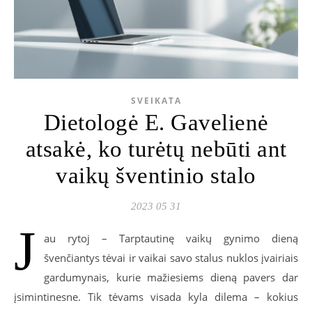
SVEIKATA
Dietologė E. Gavelienė
atsakė, ko turėtų nebūti ant
vaikų šventinio stalo
2023 05 31
J
au rytoj – Tarptautinę vaikų gynimo dieną
švenčiantys tėvai ir vaikai savo stalus nuklos įvairiais
gardumynais, kurie mažiesiems dieną pavers dar
įsimintinesne. Tik tėvams visada kyla dilema – kokius