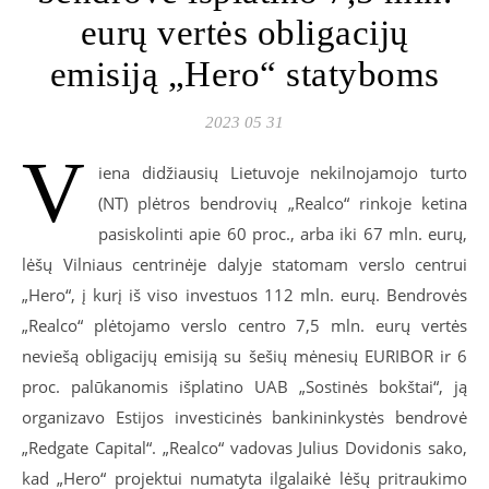
eurų vertės obligacijų
emisiją „Hero“ statyboms
2023 05 31
V
iena didžiausių Lietuvoje nekilnojamojo turto
(NT) plėtros bendrovių „Realco“ rinkoje ketina
pasiskolinti apie 60 proc., arba iki 67 mln. eurų,
lėšų Vilniaus centrinėje dalyje statomam verslo centrui
„Hero“, į kurį iš viso investuos 112 mln. eurų. Bendrovės
„Realco“ plėtojamo verslo centro 7,5 mln. eurų vertės
neviešą obligacijų emisiją su šešių mėnesių EURIBOR ir 6
proc. palūkanomis išplatino UAB „Sostinės bokštai“, ją
organizavo Estijos investicinės bankininkystės bendrovė
„Redgate Capital“. „Realco“ vadovas Julius Dovidonis sako,
kad „Hero“ projektui numatyta ilgalaikė lėšų pritraukimo