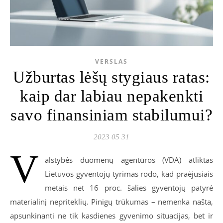
VERSLAS
Užburtas lėšų stygiaus ratas:
kaip dar labiau nepakenkti
savo finansiniam stabilumui?
2023 05 31
V
alstybės duomenų agentūros (VDA) atliktas
Lietuvos gyventojų tyrimas rodo, kad praėjusiais
metais net 16 proc. šalies gyventojų patyrė
materialinį nepriteklių. Pinigų trūkumas – nemenka našta,
apsunkinanti ne tik kasdienes gyvenimo situacijas, bet ir