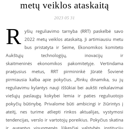
metų veiklos ataskaitą
2023 05 31
R
yšių reguliavimo tarnyba (RRT) paskelbė savo
2022 metų veiklos ataskaitą. Ji artimiausiu metu
bus pristatyta ir Seime, Ekonomikos komiteto
Aukštųjų technologijų, inovacijų ir
skaitmeninės ekonomikos pakomitetyje. Vertindama
praėjusius metus, RRT pirmininkė Jūratė Šovienė
pirmiausia kalba apie pokyčius. „Rinkų dinamika, su jų
reguliavimu kylantys nauji iššūkiai bei aukšti reikalavimai
viešųjų paslaugų kokybei lemia ir paties reguliuotojo
pokyčių būtinybę. Privalome būti ambicingi ir žiūrintys į
ateitį, nes turime atliepti rinkos aktualijas, vystymosi
tendencijas, verslo ir vartotojų poreikius. Pokyčius skatina
ir augantys visuomenės lūkesčiai valstybės institucijų