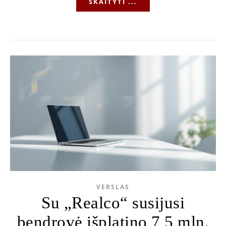
SKAITYTI ...
VERSLAS
Su „Realco“ susijusi
bendrovė išplatino 7,5 mln.