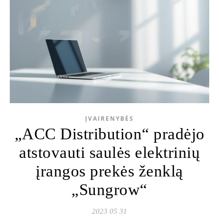
ĮVAIRENYBĖS
„ACC Distribution“ pradėjo
atstovauti saulės elektrinių
įrangos prekės ženklą
„Sungrow“
2023 05 31