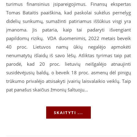
turimus finansinius įsipareigojimus. Finansų ekspertas
Tomas Bataitis paaiškina, kad paskolai sukėlus pernelyg
didelių sunkumų, sumažinti patiriamus iššūkius visgi yra
įmanoma. Jis pataria, kaip tai padaryti išvengiant
papildomų rizikų. VDA duomenimis, 2022 metais beveik
40 proc. Lietuvos namų ūkių negalėjo apmokėti
nenumatytų išlaidų iš savo lėšų. Atliktas tyrimas taip pat
parodė, kad 20 proc. lietuvių neišgalėjo atnaujinti
susidėvėjusių baldų, o beveik 18 proc. asmenų dėl pinigų
trūkumo privalėjo atsisakyti įvairių laisvalaikio veiklų. Taip
pat panašus skaičius žmonių šaltuoju…
SKAITYTI ...