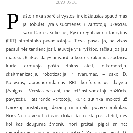
2023 05 31
P
ašto rinka sparčiai vystosi ir didžiausias spaudimas
jai tobulėti yra visuomenės ir vartotojų lūkesčiai,
sako Darius Kuliešius, Ryšių reguliavimo tarnybos
(RRT) pirmininko pavaduotojas. Tiesa, pasak jo, ne visos
pasaulinės tendencijos Lietuvoje yra ryškios, tačiau jos jau
matosi. „Rinkos dalyviai įvardija keturis raktinius žodžius,
kurie formuoja pašto rinkos ateitį: e-komercija,
skaitmenizacija, robotizacija ir tvarumas, – sako D.
Kuliešius, apibendrindamas RRT konferencijos dalyvių
įžvalgas. – Verslas pastebi, kad keičiasi vartotojų požiūris,
pavyzdžiui, atsiranda vartotojų, kurie sutinka mokėti už
tvaresnį pristatymą, darantį minimalų poveikį aplinkai.
Nors šiuo atveju Lietuvos rinkai dar reikia pasistiebti, nes
kol kas dauguma žmonių nori greitai, pigiai ar net
nemokamai siųsti ir gauti siuntas.“ Vartotojai, anot D.