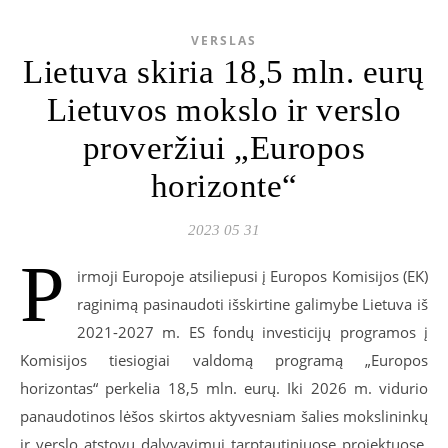
VERSLAS
Lietuva skiria 18,5 mln. eurų
Lietuvos mokslo ir verslo
proveržiui „Europos
horizonte“
2023 05 31
P
irmoji Europoje atsiliepusi į Europos Komisijos (EK)
raginimą pasinaudoti išskirtine galimybe Lietuva iš
2021-2027 m. ES fondų investicijų programos į
Komisijos tiesiogiai valdomą programą „Europos
horizontas“ perkelia 18,5 mln. eurų. Iki 2026 m. vidurio
panaudotinos lėšos skirtos aktyvesniam šalies mokslininkų
ir verslo atstovų dalyvavimui tarptautiniuose projektuose,