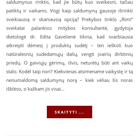
saldumynus rinktis, kad jie būtų kuo sveikesni, tačiau
patiktų ir vaikams. Visgi kaip saldumynų gausoje išrinkti
sveikiausią ir skaniausią opciją? Prekybos tinklo „Rimi“
sveikatai palankios mitybos konsultantė, gydytoja
dietologė dr. Edita Gavelienė tikina, kad svarbiausia
atkreipti dėmesį į produktų sudėtį – ten ieškoti kuo
natūralesnių sudedamųjų dalių, vengti įvairių dirbtinių
priedų. O gaiviųjų gėrimų, išvis, neturėtų būti ant vaikų
stalo. Kodėl taip nori? Kiekvienas atsimename vaikystę ir tą
nenumaldomą saldumynų norą – kiek vėliau šis noras
išblėso, o kažkam jis visai…
SKAITYTI ...