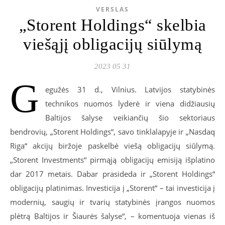
VERSLAS
„Storent Holdings“ skelbia
viešąjį obligacijų siūlymą
2023 05 31
G
egužės 31 d., Vilnius. Latvijos statybinės
technikos nuomos lyderė ir viena didžiausių
Baltijos šalyse veikiančių šio sektoriaus
bendrovių, „Storent Holdings“, savo tinklalapyje ir „Nasdaq
Riga“ akcijų biržoje paskelbė viešą obligacijų siūlymą.
„Storent Investments“ pirmąją obligacijų emisiją išplatino
dar 2017 metais. Dabar prasideda ir „Storent Holdings“
obligacijų platinimas. Investicija į „Storent“ – tai investicija į
modernių, saugių ir tvarių statybinės įrangos nuomos
plėtrą Baltijos ir Šiaurės šalyse“, – komentuoja vienas iš