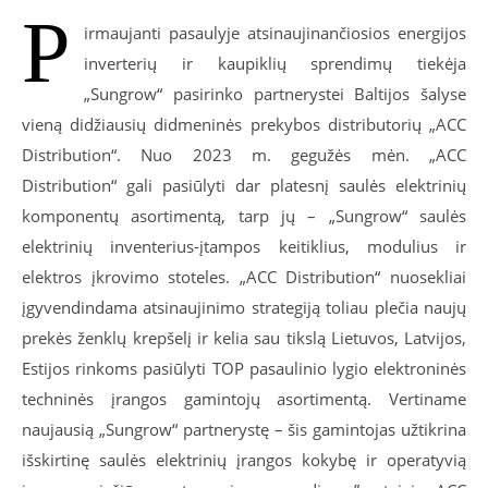
P
irmaujanti pasaulyje atsinaujinančiosios energijos
inverterių ir kaupiklių sprendimų tiekėja
„Sungrow“ pasirinko partnerystei Baltijos šalyse
vieną didžiausių didmeninės prekybos distributorių „ACC
Distribution“. Nuo 2023 m. gegužės mėn. „ACC
Distribution“ gali pasiūlyti dar platesnį saulės elektrinių
komponentų asortimentą, tarp jų – „Sungrow“ saulės
elektrinių inventerius-įtampos keitiklius, modulius ir
elektros įkrovimo stoteles. „ACC Distribution“ nuosekliai
įgyvendindama atsinaujinimo strategiją toliau plečia naujų
prekės ženklų krepšelį ir kelia sau tikslą Lietuvos, Latvijos,
Estijos rinkoms pasiūlyti TOP pasaulinio lygio elektroninės
techninės įrangos gamintojų asortimentą. Vertiname
naujausią „Sungrow“ partnerystę – šis gamintojas užtikrina
išskirtinę saulės elektrinių įrangos kokybę ir operatyvią