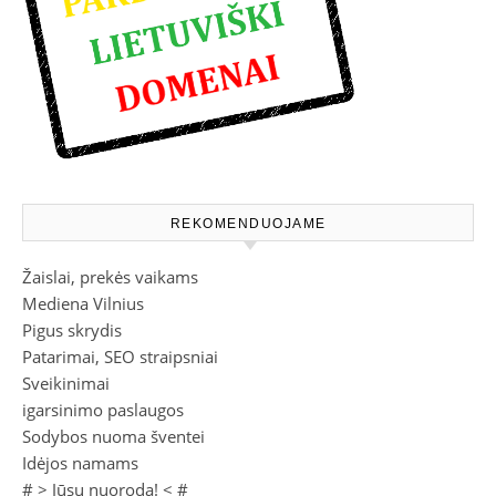
REKOMENDUOJAME
Žaislai, prekės vaikams
Mediena Vilnius
Pigus skrydis
Patarimai, SEO straipsniai
Sveikinimai
igarsinimo paslaugos
Sodybos nuoma šventei
Idėjos namams
# >
Jūsų nuoroda!
< #