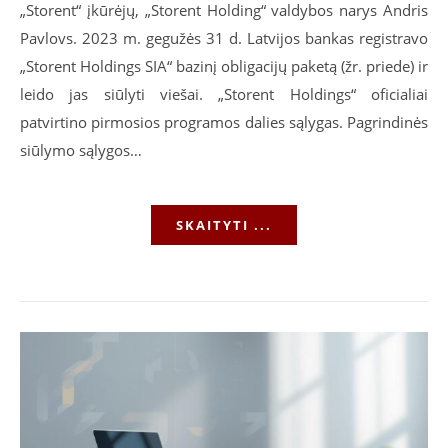
„Storent“ įkūrėjų, „Storent Holding“ valdybos narys Andris
Pavlovs. 2023 m. gegužės 31 d. Latvijos bankas registravo
„Storent Holdings SIA“ bazinį obligacijų paketą (žr. priede) ir
leido jas siūlyti viešai. „Storent Holdings“ oficialiai
patvirtino pirmosios programos dalies sąlygas. Pagrindinės
siūlymo sąlygos…
SKAITYTI ...