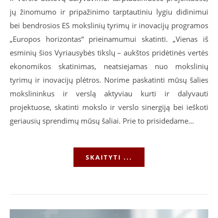
jų žinomumo ir pripažinimo tarptautiniu lygiu didinimui
bei bendrosios ES mokslinių tyrimų ir inovacijų programos
„Europos horizontas“ prieinamumui skatinti. „Vienas iš
esminių šios Vyriausybės tikslų – aukštos pridėtinės vertės
ekonomikos skatinimas, neatsiejamas nuo mokslinių
tyrimų ir inovacijų plėtros. Norime paskatinti mūsų šalies
mokslininkus ir verslą aktyviau kurti ir dalyvauti
projektuose, skatinti mokslo ir verslo sinergiją bei ieškoti
geriausių sprendimų mūsų šaliai. Prie to prisidedame…
SKAITYTI ...