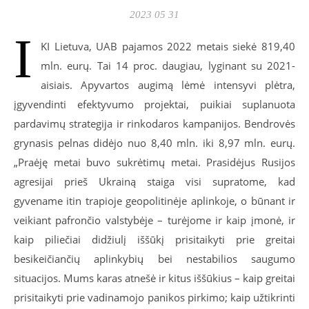
2023 05 31
I
KI Lietuva, UAB pajamos 2022 metais siekė 819,40
mln. eurų. Tai 14 proc. daugiau, lyginant su 2021-
aisiais. Apyvartos augimą lėmė intensyvi plėtra,
įgyvendinti efektyvumo projektai, puikiai suplanuota
pardavimų strategija ir rinkodaros kampanijos. Bendrovės
grynasis pelnas didėjo nuo 8,40 mln. iki 8,97 mln. eurų.
„Praėję metai buvo sukrėtimų metai. Prasidėjus Rusijos
agresijai prieš Ukrainą staiga visi supratome, kad
gyvename itin trapioje geopolitinėje aplinkoje, o būnant ir
veikiant pafrončio valstybėje – turėjome ir kaip įmonė, ir
kaip piliečiai didžiulį iššūkį prisitaikyti prie greitai
besikeičiančių aplinkybių bei nestabilios saugumo
situacijos. Mums karas atnešė ir kitus iššūkius – kaip greitai
prisitaikyti prie vadinamojo panikos pirkimo; kaip užtikrinti