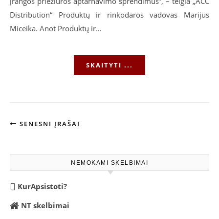
įrangos priežiūros aptarnavimo sprendimus”, – teigia „ACC
Distribution“ Produktų ir rinkodaros vadovas Marijus
Miceika. Anot Produktų ir…
SKAITYTI ...
SENESNI ĮRAŠAI
NEMOKAMI SKELBIMAI
KurApsistoti?
NT skelbimai