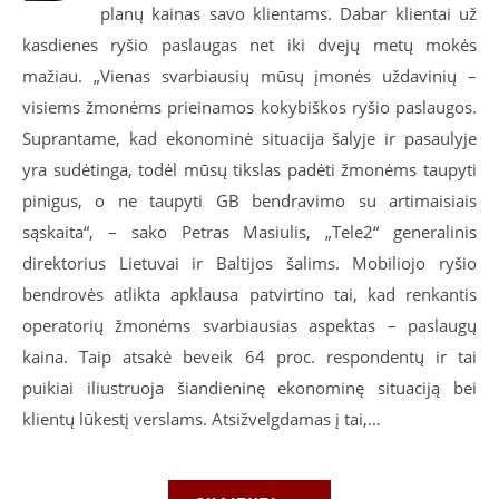
planų kainas savo klientams. Dabar klientai už
kasdienes ryšio paslaugas net iki dvejų metų mokės
mažiau. „Vienas svarbiausių mūsų įmonės uždavinių –
visiems žmonėms prieinamos kokybiškos ryšio paslaugos.
Suprantame, kad ekonominė situacija šalyje ir pasaulyje
yra sudėtinga, todėl mūsų tikslas padėti žmonėms taupyti
pinigus, o ne taupyti GB bendravimo su artimaisiais
sąskaita“, – sako Petras Masiulis, „Tele2“ generalinis
direktorius Lietuvai ir Baltijos šalims. Mobiliojo ryšio
bendrovės atlikta apklausa patvirtino tai, kad renkantis
operatorių žmonėms svarbiausias aspektas – paslaugų
kaina. Taip atsakė beveik 64 proc. respondentų ir tai
puikiai iliustruoja šiandieninę ekonominę situaciją bei
klientų lūkestį verslams. Atsižvelgdamas į tai,…