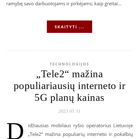
ramybę savo darbuotojams ir pirkėjams; kaip greitai…
SKAITYTI ...
TECHNOLOGIJOS
„Tele2“ mažina
populiariausių interneto ir
5G planų kainas
2023 05 31
D
idžiausias mobilaus ryšio operatorius Lietuvoje
„Tele2“ mažina populiarių interneto ir pokalbių