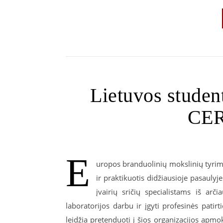
Lietuvos student
CER
E
uropos branduolinių mokslinių tyrimų 
ir praktikuotis didžiausioje pasaulyje
įvairių sričių specialistams iš arč
laboratorijos darbu ir įgyti profesinės pati
leidžia pretenduoti į šios organizacijos apm