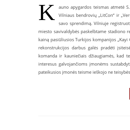
K
auno apygardos teismas atmetė S. 
Vilniaus bendrovių „LitCon“ ir „Ver
savo sprendimą. Vilniuje registruo
miesto savivaldybės paskelbtame stadiono r
kainą pasiūliusios Turkijos kompanijos „Kayi
rekonstrukcijos darbus galės pradėti įsite
komanda ir kauniečiais džiaugiamės, kad te
interesus galvojančioms įmonėms sustabdyti 
pateikusios įmonės teisme ieškojo ne teisybės