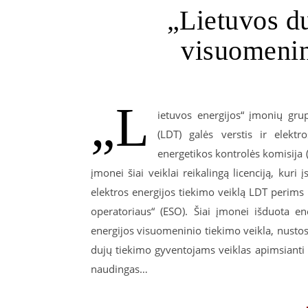
„Lietuvos du
visuomenin
„L
ietuvos energijos“ įmonių grup
(LDT) galės verstis ir elektr
energetikos kontrolės komisija (
įmonei šiai veiklai reikalingą licenciją, ku
elektros energijos tiekimo veiklą LDT perims 
operatoriaus“ (ESO). Šiai įmonei išduota ene
energijos visuomeninio tiekimo veikla, nusto
dujų tiekimo gyventojams veiklas apimsianti 
naudingas…