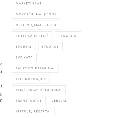
MARKETINGAS
MOKESČIŲ NAUJIENOS
NEKILNOJAMAS TURTAS
POLITIKA IR TEISĖ
RENGINIAI
SPORTAS
STUDIJOS
SVEIKATA
kę
TAUPYMO PATARIMAI
ja
ms
TECHNOLOGIJOS
es
TEISĖSAUGA, KRIMINALAI
og
00
TRANSPORTAS
VERSLAS
VIRTUVĖ, RECEPTAI