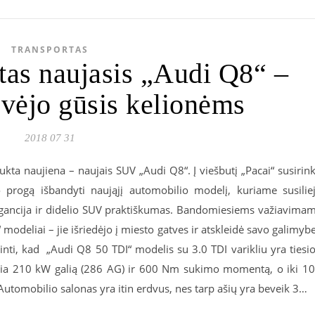
TRANSPORTAS
ytas naujasis „Audi Q8“ –
vėjo gūsis kelionėms
2018 07 31
laukta naujiena – naujais SUV „Audi Q8“. Į viešbutį „Pacai“ susirin
o progą išbandyti naująjį automobilio modelį, kuriame susilie
egancija ir didelio SUV praktiškumas. Bandomiesiems važiavima
 modeliai – jie išriedėjo į miesto gatves ir atskleidė savo galimyb
kinti, kad „Audi Q8 50 TDI“ modelis su 3.0 TDI varikliu yra tiesi
ekia 210 kW galią (286 AG) ir 600 Nm sukimo momentą, o iki 1
Automobilio salonas yra itin erdvus, nes tarp ašių yra beveik 3…