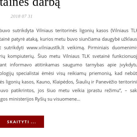
tainės darbą
2018 07 31
buvo sutrikdyta Vilniaus teritorinės ligonių kasos (Vilniaus TL
vetainė patyrė ataką, kurios metu buvo siunčiama daugybė užklau
nt sutrikdyti www.vilniaustlk.lt veikimą. Pirminiais duomenimi
rių kompiuterių. Šiuo metu Vilniaus TLK svetainė funkcionuo
lsiant informavo atitinkamas saugumo tarnybas apie įvykdyt
nologijų specialistai ėmėsi visų reikiamų priemonių, kad nebū
inės ligonių kasos, Kauno, Klaipėdos, Šiaulių ir Panevėžio teritorin
buvo patikrintos, jos šiuo metu veikia įprastu režimu“, – sa
augos ministerijos Ryšių su visuomene…
SKAITYTI ...