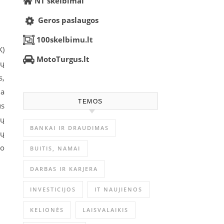
NT skelbimai
Geros paslaugos
100skelbimu.lt
K)
MotoTurgus.lt
sų
s,
ja
TEMOS
us
tų
BANKAI IR DRAUDIMAS
ių
ko
BUITIS, NAMAI
DARBAS IR KARJERA
INVESTICIJOS
IT NAUJIENOS
KELIONĖS
LAISVALAIKIS