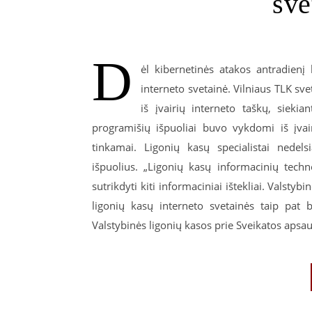
sve
D
ėl kibernetinės atakos antradienį 
interneto svetainė. Vilniaus TLK s
iš įvairių interneto taškų, siekia
programišių išpuoliai buvo vykdomi iš įvai
tinkamai. Ligonių kasų specialistai nede
išpuolius. „Ligonių kasų informacinių tech
sutrikdyti kiti informaciniai ištekliai. Valstyb
ligonių kasų interneto svetainės taip pat 
Valstybinės ligonių kasos prie Sveikatos aps