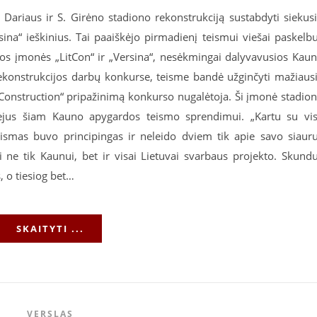
Dariaus ir S. Girėno stadiono rekonstrukciją sustabdyti siekus
sina“ ieškinius. Tai paaiškėjo pirmadienį teismui viešai paskelb
tos įmonės „LitCon“ ir „Versina“, nesėkmingai dalyvavusios Kau
ekonstrukcijos darbų konkurse, teisme bandė užginčyti mažiaus
 Construction“ pripažinimą konkurso nugalėtoja. Ši įmonė stadio
isėjus šiam Kauno apygardos teismo sprendimui. „Kartu su vi
ismas buvo principingas ir neleido dviem tik apie savo siaur
ne tik Kaunui, bet ir visai Lietuvai svarbaus projekto. Skund
, o tiesiog bet…
SKAITYTI ...
VERSLAS