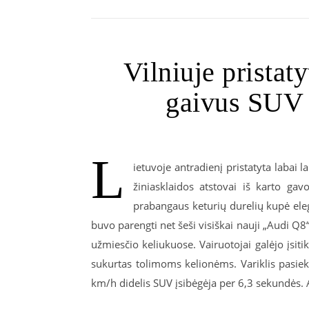
Vilniuje pristat
gaivus SUV 
L
ietuvoje antradienį pristatyta labai 
žiniasklaidos atstovai iš karto gav
prabangaus keturių durelių kupė el
buvo parengti net šeši visiškai nauji „Audi Q8“
užmiesčio keliukuose. Vairuotojai galėjo įsiti
sukurtas tolimoms kelionėms. Variklis pasi
km/h didelis SUV įsibėgėja per 6,3 sekundės. 