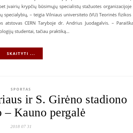
et įvairių krypčių būsimųjų specialistų stažuotes organizacijoje
ių specialybių, – teigia Vilniaus universiteto (VU) Teorinės fizikos 
vos atstovas CERN Taryboje dr. Andrius Juodagalvis. – Paraišk
ologijų studentai, tačiau praktiką…
SKAITYTI ...
SPORTAS
iaus ir S. Girėno stadiono
 – Kauno pergalė
2018 07 31