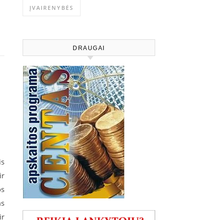
ĮVAIRENYBĖS
DRAUGAI
is
ir
os
ms
ir