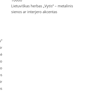
10600
Lietuviškas herbas „Vytis“ – metalinis
sienos ar interjero akcentas
s“
ir
kė
io
mo
os
ir
us