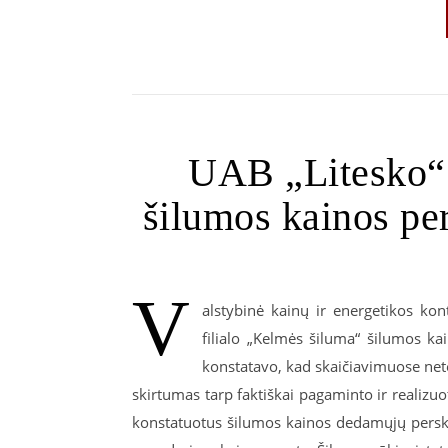
UAB „Litesko“ 
šilumos kainos pe
V
alstybinė kainų ir energetikos kon
filialo „Kelmės šiluma“ šilumos k
konstatavo, kad skaičiavimuose netei
skirtumas tarp faktiškai pagaminto ir realizu
konstatuotus šilumos kainos dedamųjų perska