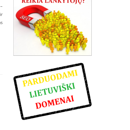
 –
ir
as