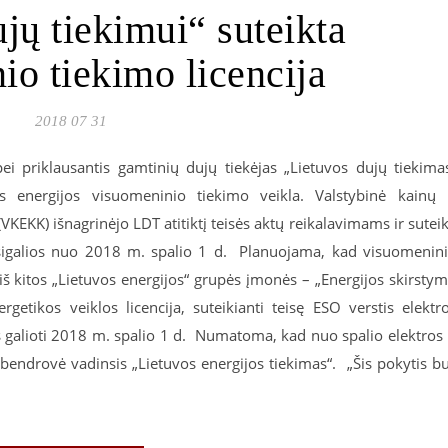
jų tiekimui“ suteikta
io tiekimo licencija
2018 07 31
ei priklausantis gamtinių dujų tiekėjas „Lietuvos dujų tiekima
os energijos visuomeninio tiekimo veikla. Valstybinė kainų 
VKEKK) išnagrinėjo LDT atitiktį teisės aktų reikalavimams ir sutei
ri įsigalios nuo 2018 m. spalio 1 d. Planuojama, kad visuomenin
iš kitos „Lietuvos energijos“ grupės įmonės – „Energijos skirsty
rgetikos veiklos licencija, suteikianti teisę ESO verstis elektr
s galioti 2018 m. spalio 1 d. Numatoma, kad nuo spalio elektros 
bendrovė vadinsis „Lietuvos energijos tiekimas“. „Šis pokytis b