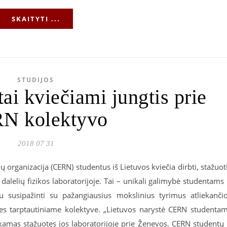
SKAITYTI ...
STUDIJOS
ai kviečiami jungtis prie
N kolektyvo
2018 07 31
organizacija (CERN) studentus iš Lietuvos kviečia dirbti, stažuot
 dalelių fizikos laboratorijoje. Tai – unikali galimybė studentams 
iau susipažinti su pažangiausius mokslinius tyrimus atliekanči
rties tarptautiniame kolektyve. „Lietuvos narystė CERN studenta
okamas stažuotes jos laboratorijoje prie Ženevos. CERN studentų 