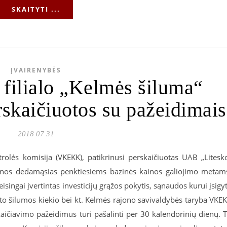
SKAITYTI ...
ĮVAIRENYBĖS
filialo „Kelmės šiluma“
rskaičiuotos su pažeidimais
2018 07 31
trolės komisija (VKEKK), patikrinusi perskaičiuotas UAB „Litesk
ainos dedamąsias penktiesiems bazinės kainos galiojimo metam
singai įvertintas investicijų grąžos pokytis, sąnaudos kurui įsigyt
oto šilumos kiekio bei kt. Kelmės rajono savivaldybės taryba VKE
ičiavimo pažeidimus turi pašalinti per 30 kalendorinių dienų. 