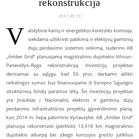
rekonstrukcija
2017 09 29
V
alstybinė kainų ir energetikos kontrolės komisija,
siekdama užtikrinti patikimą ir efektyvų gamtinių
dujų perdavimo sistemos veikimą, suderino AB
„Amber Grid“ planuojamą magistralinio dujotiekio Vilnius–
Panevėžys–Ryga rekonstrukciją. Investicijų projektas
derinamas su sąlyga, kad 50 proc. darbams atlikti
reikalingos sumos bus finansuojama iš Europos Sąjungos
struktūrinių fondų paramos lėšų. Šis investicijų projektas
yra įtrauktas į Nacionalinį elektros ir gamtinių dujų
perdavimo infrastruktūros projektų įgyvendinimo planą,
kurį 2014 m. liepą patvirtino Vyriausybė. AB „Amber Grid“
planuoja rekonstruoti (perkloti) 13,918 km magistralinio
dujotiekio atkarpą bei įdiegti korozijos greičio jutiklius