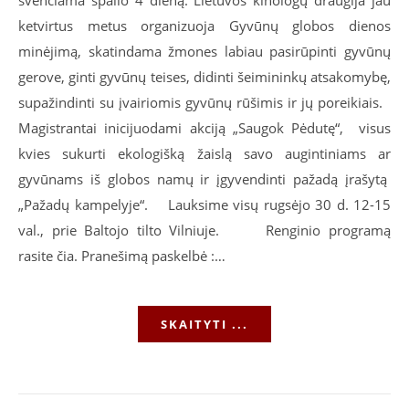
švenčiama spalio 4 dieną. Lietuvos kinologų draugija jau
ketvirtus metus organizuoja Gyvūnų globos dienos
minėjimą, skatindama žmones labiau pasirūpinti gyvūnų
gerove, ginti gyvūnų teises, didinti šeimininkų atsakomybę,
supažindinti su įvairiomis gyvūnų rūšimis ir jų poreikiais.
Magistrantai inicijuodami akciją „Saugok Pėdutę“, visus
kvies sukurti ekologišką žaislą savo augintiniams ar
gyvūnams iš globos namų ir įgyvendinti pažadą įrašytą
„Pažadų kampelyje“. Lauksime visų rugsėjo 30 d. 12-15
val., prie Baltojo tilto Vilniuje. Renginio programą
rasite čia. Pranešimą paskelbė :…
SKAITYTI ...