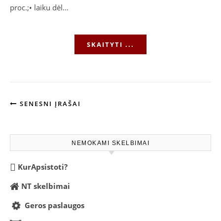
proc.;• laiku dėl…
SKAITYTI ...
SENESNI ĮRAŠAI
NEMOKAMI SKELBIMAI
KurApsistoti?
NT skelbimai
Geros paslaugos