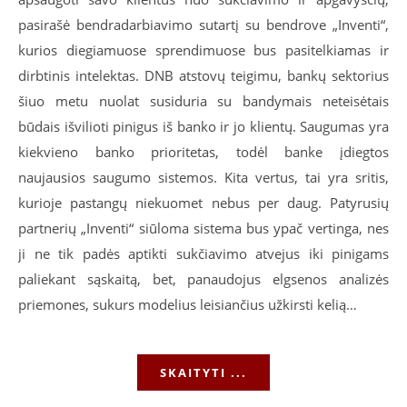
pasirašė bendradarbiavimo sutartį su bendrove „Inventi“,
kurios diegiamuose sprendimuose bus pasitelkiamas ir
dirbtinis intelektas. DNB atstovų teigimu, bankų sektorius
šiuo metu nuolat susiduria su bandymais neteisėtais
būdais išvilioti pinigus iš banko ir jo klientų. Saugumas yra
kiekvieno banko prioritetas, todėl banke įdiegtos
naujausios saugumo sistemos. Kita vertus, tai yra sritis,
kurioje pastangų niekuomet nebus per daug. Patyrusių
partnerių „Inventi“ siūloma sistema bus ypač vertinga, nes
ji ne tik padės aptikti sukčiavimo atvejus iki pinigams
paliekant sąskaitą, bet, panaudojus elgsenos analizės
priemones, sukurs modelius leisiančius užkirsti kelią…
SKAITYTI ...