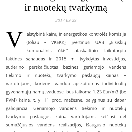
ir nuotekų tvarkymą
2017 09 29
V
alstybinė kainų ir energetikos kontrolės komisija
(toliau – VKEKK), įvertinusi UAB „Eišiškių
komunalinis ūkis“ ataskaitinio laikotarpio
faktines sąnaudas ir 2015 m. įvykdytas investicijas,
suderino perskaičiuotas bazines geriamojo vandens
tiekimo ir nuotekų tvarkymo paslaugų kainas –
vartotojams, kuriems vanduo apskaitomas individualių
gyvenamųjų namų įvaduose, bus taikoma 1,23 Eur/m3 (be
PVM) kaina, t. y. 11 proc. mažesnė, palyginus su dabar
galiojančia. Geriamojo vandens tiekimo ir nuotekų
tvarkymo paslaugos kaina vartotojams keičiasi dėl
sumažėjusios vandens realizacijos, išaugusio nuotekų