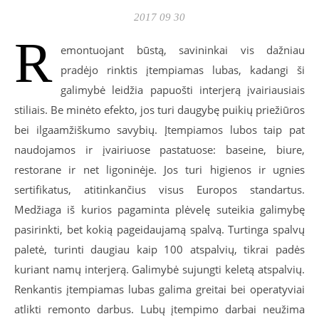
2017 09 30
R
emontuojant būstą, savininkai vis dažniau
pradėjo rinktis įtempiamas lubas, kadangi ši
galimybė leidžia papuošti interjerą įvairiausiais
stiliais. Be minėto efekto, jos turi daugybę puikių priežiūros
bei ilgaamžiškumo savybių. Įtempiamos lubos taip pat
naudojamos ir įvairiuose pastatuose: baseine, biure,
restorane ir net ligoninėje. Jos turi higienos ir ugnies
sertifikatus, atitinkančius visus Europos standartus.
Medžiaga iš kurios pagaminta plėvelę suteikia galimybę
pasirinkti, bet kokią pageidaujamą spalvą. Turtinga spalvų
paletė, turinti daugiau kaip 100 atspalvių, tikrai padės
kuriant namų interjerą. Galimybė sujungti keletą atspalvių.
Renkantis įtempiamas lubas galima greitai bei operatyviai
atlikti remonto darbus. Lubų įtempimo darbai neužima