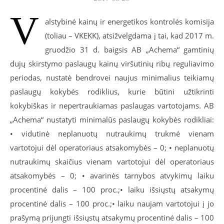
V
alstybinė kainų ir energetikos kontrolės komisija
(toliau – VKEKK), atsižvelgdama į tai, kad 2017 m.
gruodžio 31 d. baigsis AB „Achema“ gamtinių
dujų skirstymo paslaugų kainų viršutinių ribų reguliavimo
periodas, nustatė bendrovei naujus minimalius teikiamų
paslaugų kokybės rodiklius, kurie būtini užtikrinti
kokybiškas ir nepertraukiamas paslaugas vartotojams. AB
„Achema“ nustatyti minimalūs paslaugų kokybės rodikliai:
• vidutinė neplanuotų nutraukimų trukmė vienam
vartotojui dėl operatoriaus atsakomybės – 0; • neplanuotų
nutraukimų skaičius vienam vartotojui dėl operatoriaus
atsakomybės – 0; • avarinės tarnybos atvykimų laiku
procentinė dalis – 100 proc.;• laiku išsiųstų atsakymų
procentinė dalis – 100 proc.;• laiku naujam vartotojui į jo
prašymą prijungti išsiųstų atsakymų procentinė dalis – 100