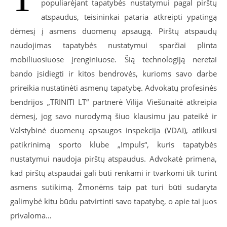
populiarėjant tapatybės nustatymui pagal pirštų
atspaudus, teisininkai pataria atkreipti ypatingą
dėmesį į asmens duomenų apsaugą. Pirštų atspaudų
naudojimas tapatybės nustatymui sparčiai plinta
mobiliuosiuose įrenginiuose. Šią technologiją neretai
bando įsidiegti ir kitos bendrovės, kurioms savo darbe
prireikia nustatinėti asmenų tapatybę. Advokatų profesinės
bendrijos „TRINITI LT“ partnerė Vilija Viešūnaitė atkreipia
dėmesį, jog savo nurodymą šiuo klausimu jau pateikė ir
Valstybinė duomenų apsaugos inspekcija (VDAI), atlikusi
patikrinimą sporto klube „Impuls“, kuris tapatybės
nustatymui naudoja pirštų atspaudus. Advokatė primena,
kad pirštų atspaudai gali būti renkami ir tvarkomi tik turint
asmens sutikimą. Žmonėms taip pat turi būti sudaryta
galimybė kitu būdu patvirtinti savo tapatybę, o apie tai juos
privaloma…