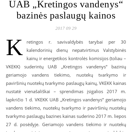
UAB „Kretingos vandenys“
bazinės paslaugų kainos
2017 09 29
K
retingos r. savivaldybės tarybai per 30
kalendorinių dienų nepatvirtinus Valstybinės
kainų ir energetikos kontrolės komisijos (toliau –
VKEKK) suderintų UAB „Kretingos vandenys“ bazinių
geriamojo vandens tiekimo, nuotekų tvarkymo ir
paviršinių nuotekų tvarkymo paslaugų kainų, VKEKK kainas
nustatė vienašališkai – sprendimas įsigalios 2017 m.
lapkričio 1 d. VKEKK UAB „Kretingos vandenys“ geriamojo
vandens tiekimo, nuotekų tvarkymo ir paviršinių nuotekų
tvarkymo paslaugų bazines kainas suderino 2017 m. liepos
27 d. posėdyje. Geriamojo vandens tiekimo ir nuotekų