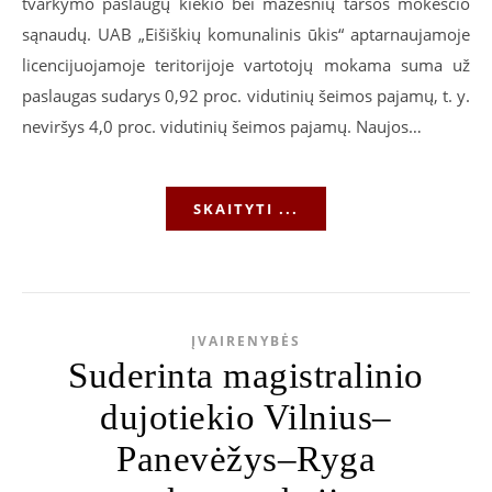
tvarkymo paslaugų kiekio bei mažesnių taršos mokesčio
sąnaudų. UAB „Eišiškių komunalinis ūkis“ aptarnaujamoje
licencijuojamoje teritorijoje vartotojų mokama suma už
paslaugas sudarys 0,92 proc. vidutinių šeimos pajamų, t. y.
neviršys 4,0 proc. vidutinių šeimos pajamų. Naujos…
SKAITYTI ...
ĮVAIRENYBĖS
Suderinta magistralinio
dujotiekio Vilnius–
Panevėžys–Ryga